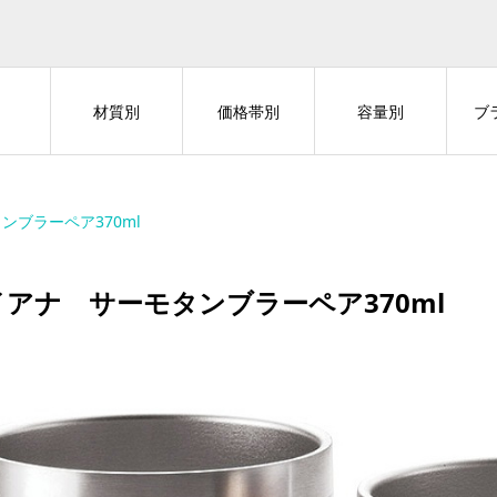
材質別
価格帯別
容量別
ブ
ンブラーペア370ml
イアナ サーモタンブラーペア370ml