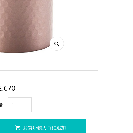
2,670
ダ
量
イ
ア
ナ
お買い物カゴに追加