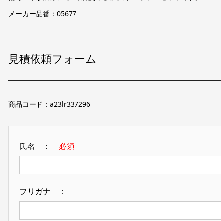
メーカー品番：05677
見積依頼フォーム
商品コード：a23lr337296
氏名 ：
必須
フリガナ ：