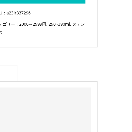
サ
ー
KU：
a23lr337296
モ
テゴリー：
2000～2999円
,
290~390ml
,
ステン
タ
ス
ン
ブ
ラ
ー
ペ
ア
370ml
個