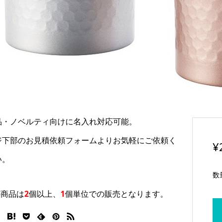
品・ノベルティ向けに名入れ対応可能。
ジ下部のお見積依頼フォームよりお気軽にご依頼く
¥
い。
数
の商品は
2
個以上
、
1
個単位
での販売となります。