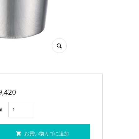
9,420
燕
量
研
磨
フ
お買い物カゴに追加