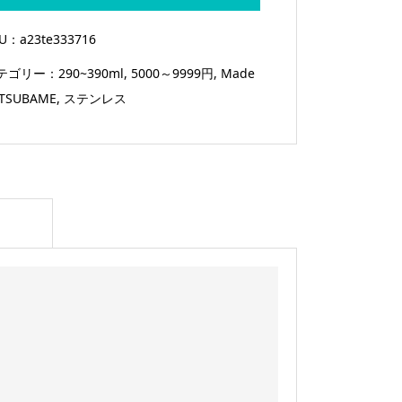
ァ
ク
KU：
a23te333716
ト
テゴリー：
290~390ml
,
5000～9999円
,
Made
リ
 TSUBAME
,
ステンレス
ー
ス
テ
ン
レ
ス
ダ
ブ
ル
タ
ン
ブ