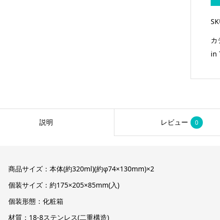
S
カ
in
説明
レビュー
0
商品サイズ：本体(約320ml)(約φ74×130mm)×2
個装サイズ：約175×205×85mm(入)
個装形態：化粧箱
材質：18-8ステンレス(二重構造)