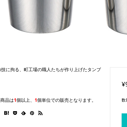
の技に拘る、町工場の職人たちが作り上げたタンブ
。
¥
の商品は
1
個以上
、
1
個単位
での販売となります。
数