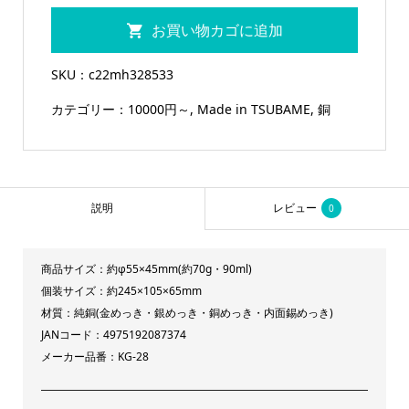
銅
お買い物カゴに追加
ぐ
い
SKU：
c22mh328533
呑
カテゴリー：
10000円～
,
Made in TSUBAME
,
銅
み
金・
銀・
銅
説明
レビュー
0
3pc
セ
ッ
商品サイズ：約φ55×45mm(約70g・90ml)
ト
個装サイズ：約245×105×65mm
材質：純銅(金めっき・銀めっき・銅めっき・内面錫めっき)
個
JANコード：4975192087374
メーカー品番：KG-28