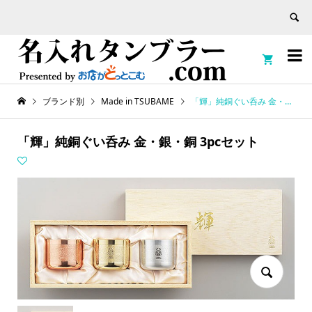


ブランド別
Made in TSUBAME
「輝」純銅ぐい呑み 金・銀・銅 3pcセット
「輝」純銅ぐい呑み 金・銀・銅 3pcセット