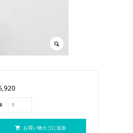
6,920
タ
量
ン
ブ
ラ
お買い物カゴに追加