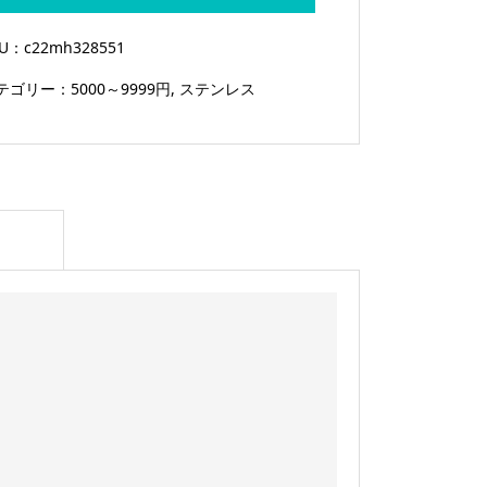
ー
S
KU：
c22mh328551
18-
テゴリー：
5000～9999円
,
ステンレス
8
ス
テ
ン
レ
ス
二
重
構
造
個