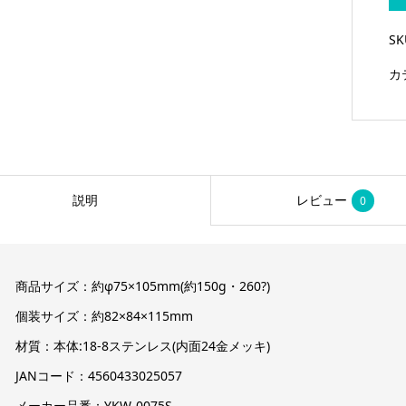
S
カ
説明
レビュー
0
商品サイズ：約φ75×105mm(約150g・260?)
個装サイズ：約82×84×115mm
材質：本体:18-8ステンレス(内面24金メッキ)
JANコード：4560433025057
メーカー品番：YKW-0075S