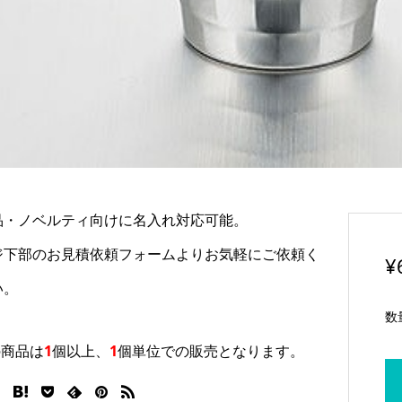
品・ノベルティ向けに名入れ対応可能。
ジ下部のお見積依頼フォームよりお気軽にご依頼く
¥
い。
数
の商品は
1
個以上
、
1
個単位
での販売となります。